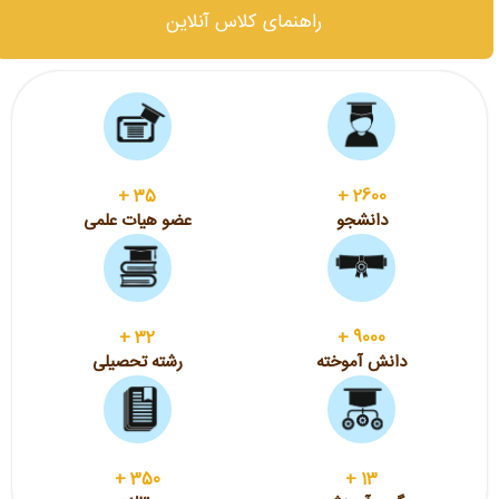
راهنمای کلاس آنلاین
+
35
+
2600
دانشجو
عضو هیات علمی
+
32
+
9000
دانش آموخته
رشته تحصیلی
+
350
+
13