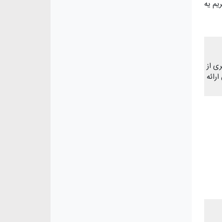
یم یه
ی از
رائه