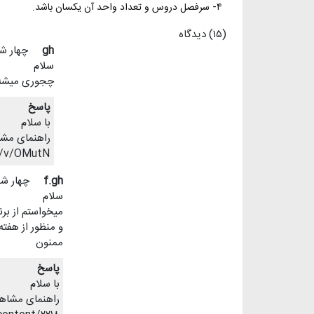
۴- سرفصل دروس و تعداد واحد آن یکسان باشد.
(۱۵) دیدگاه
gh
چهار شنبه ۷ آبان ۹
سلام
چجوری میشه 
پاسخ
با سلام
راهنمای مشا
m/v/OMutN
f.gh
چهار شنبه ۷ آبان ۹۹
سلام
میخواستم از بر
و منظور از هفته
ممنون
پاسخ
با سلام
راهنمای مشاهد