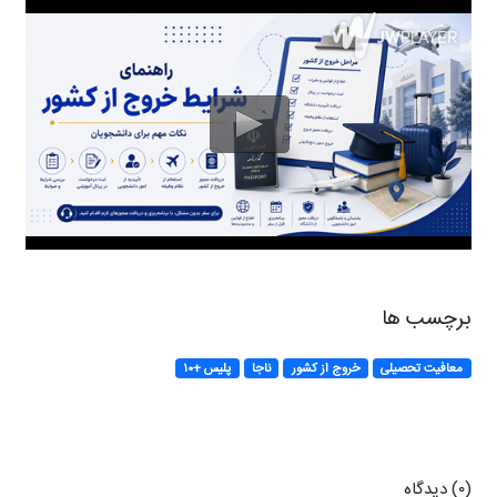
برچسب ها
معافیت تحصیلی
خروج از کشور
ناجا
پلیس +۱۰
(۰) دیدگاه