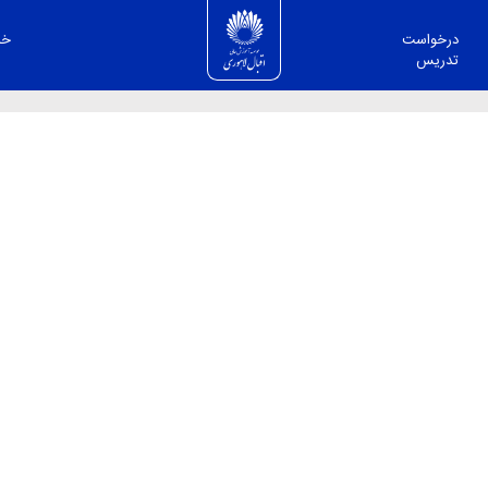
درخواست
خد
تدریس